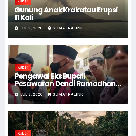
Kabar
Gunung Anak Krakatau Erupsi
11 Kali
JUL 8, 2026
SUMATRALINK
Kabar
Pengawal Eks Bupati
Pesawaran Dendi Ramadhona
Pukul Kamera Wartawan
JUL 3, 2026
SUMATRALINK
Kabar