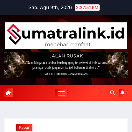
Skip
Sab. Agu 8th, 2026
3:27:51 PM
to
content
Kabar