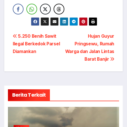
Navigasi
5.250 Benih Sawit
Hujan Guyur
Ilegal Berkedok Parsel
Pringsewu, Rumah
pos
Diamankan
Warga dan Jalan Lintas
Barat Banjir
Berita Terkait