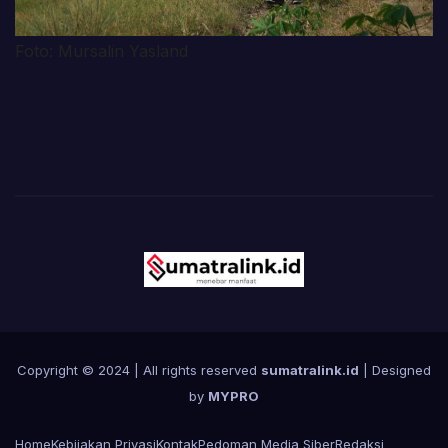
Foto: Mursalin Yasland
Copyright © 2024 | All rights reserved
sumatralink.id
| Designed
by
MYPRO
Home
Kebijakan Privasi
Kontak
Pedoman Media Siber
Redaksi