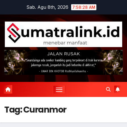
Skip
Sab. Agu 8th, 2026
7:58:29 AM
to
content
Tag:
Curanmor