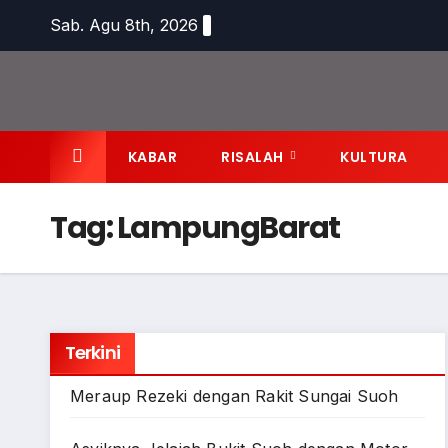
Skip
Sab. Agu 8th, 2026
to
content
KABAR
RISALAH
KULTURA
Tag:
LampungBarat
Terkini
Meraup Rezeki dengan Rakit Sungai Suoh