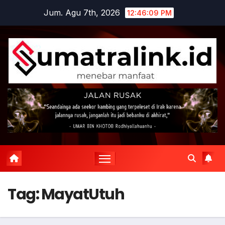
Skip
Jum. Agu 7th, 2026
12:46:09 PM
to
content
Tag:
MayatUtuh