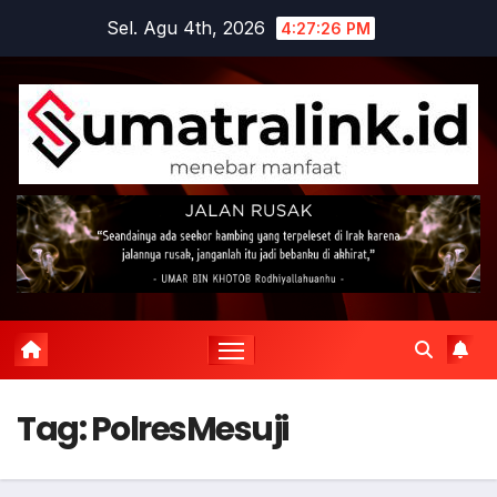
Skip
Sel. Agu 4th, 2026
4:27:27 PM
to
content
Tag:
PolresMesuji