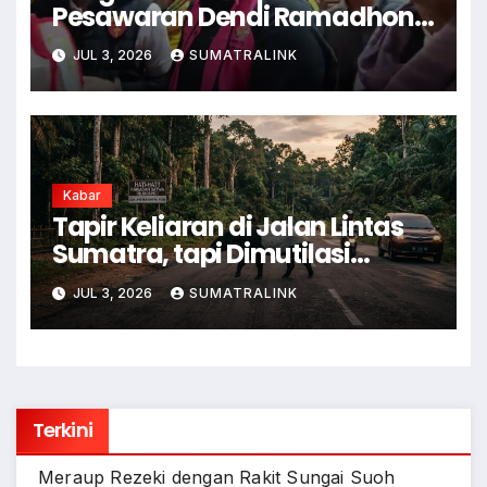
Pesawaran Dendi Ramadhona
Pukul Kamera Wartawan
JUL 3, 2026
SUMATRALINK
Kabar
Tapir Keliaran di Jalan Lintas
Sumatra, tapi Dimutilasi
Warga
JUL 3, 2026
SUMATRALINK
Terkini
Meraup Rezeki dengan Rakit Sungai Suoh