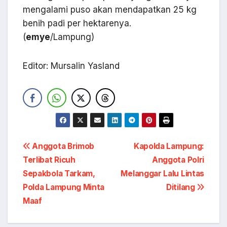
mengalami puso akan mendapatkan 25 kg
benih padi per hektarenya.
(
emye
/Lampung)
Editor: Mursalin Yasland
Navigasi
Anggota Brimob
Kapolda Lampung:
Terlibat Ricuh
Anggota Polri
pos
Sepakbola Tarkam,
Melanggar Lalu Lintas
Polda Lampung Minta
Ditilang
Maaf