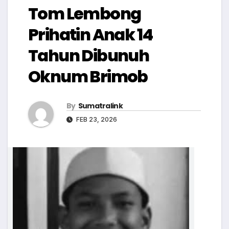
Tom Lembong
Prihatin Anak 14
Tahun Dibunuh
Oknum Brimob
By
Sumatralink
FEB 23, 2026