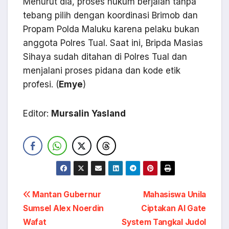
Menurut dia, proses hukum berjalan tanpa
tebang pilih dengan koordinasi Brimob dan
Propam Polda Maluku karena pelaku bukan
anggota Polres Tual. Saat ini, Bripda Masias
Sihaya sudah ditahan di Polres Tual dan
menjalani proses pidana dan kode etik
profesi. (
Emye
)
Editor:
Mursalin Yasland
Navigasi
Mantan Gubernur
Mahasiswa Unila
Sumsel Alex Noerdin
Ciptakan AI Gate
pos
Wafat
System Tangkal Judol