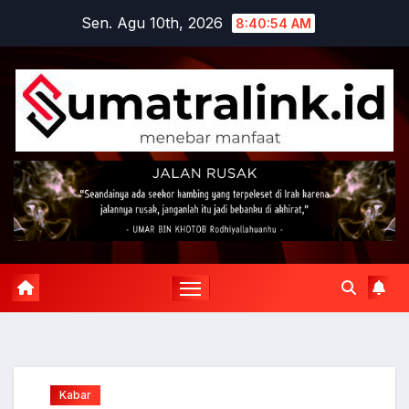
Skip
Sen. Agu 10th, 2026
8:40:55 AM
to
content
Kabar