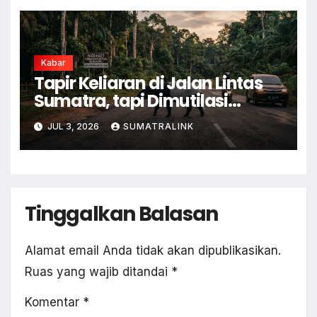
Kabar
Tapir Keliaran di Jalan Lintas
Sumatra, tapi Dimutilasi
Warga
JUL 3, 2026
SUMATRALINK
Tinggalkan Balasan
Alamat email Anda tidak akan dipublikasikan.
Ruas yang wajib ditandai
*
Komentar
*