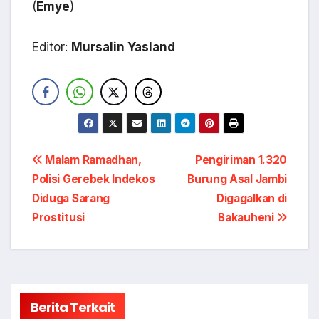
(
Emye
)
Editor:
Mursalin Yasland
Navigasi
Malam Ramadhan,
Pengiriman 1.320
Polisi Gerebek Indekos
Burung Asal Jambi
pos
Diduga Sarang
Digagalkan di
Prostitusi
Bakauheni
Berita Terkait