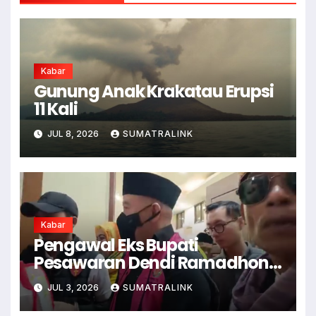
Kabar
Gunung Anak Krakatau Erupsi
11 Kali
JUL 8, 2026
SUMATRALINK
Kabar
Pengawal Eks Bupati
Pesawaran Dendi Ramadhona
Pukul Kamera Wartawan
JUL 3, 2026
SUMATRALINK