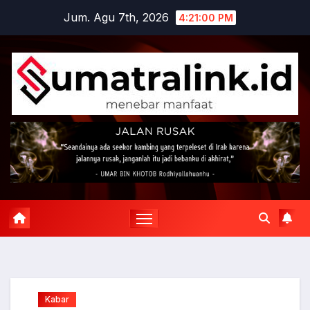
Skip
Jum. Agu 7th, 2026
4:21:00 PM
to
content
Kabar