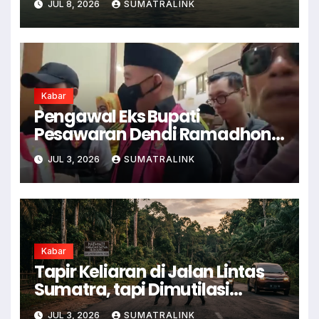
JUL 8, 2026
SUMATRALINK
Kabar
Pengawal Eks Bupati
Pesawaran Dendi Ramadhona
Pukul Kamera Wartawan
JUL 3, 2026
SUMATRALINK
Kabar
Tapir Keliaran di Jalan Lintas
Sumatra, tapi Dimutilasi
Warga
JUL 3, 2026
SUMATRALINK