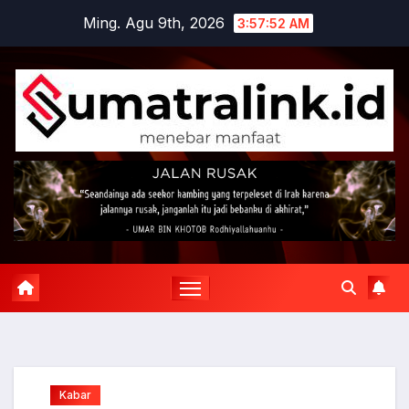
Skip
Ming. Agu 9th, 2026
3:57:53 AM
to
content
Kabar