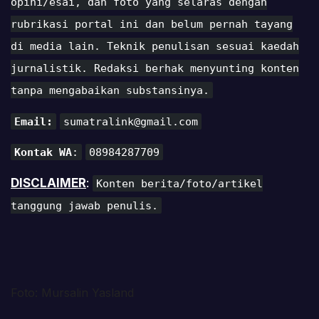
opini/esai, dan foto yang selaras dengan
rubrikasi portal ini dan belum pernah tayang
di media lain. Teknik penulisan sesuai kaedah
jurnalistik. Redaksi berhak menyunting konten
tanpa mengabaikan substansinya.
Email:
sumatralink@gmail.com
Kontak WA
:
08984287709
DISCLAIMER
:
Konten berita/foto/artikel
tanggung jawab penulis.
Foto: Mursalin Yasland