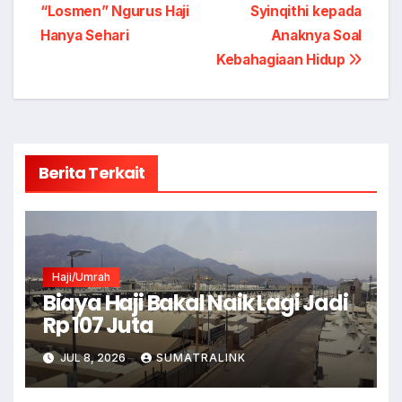
“Losmen” Ngurus Haji
Syinqithi kepada
pos
Hanya Sehari
Anaknya Soal
Kebahagiaan Hidup
Berita Terkait
Haji/Umrah
Biaya Haji Bakal Naik Lagi Jadi
Rp 107 Juta
JUL 8, 2026
SUMATRALINK