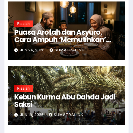
Risalah
Puasa Arofah dan Asyuro,
Cara Ampuh ‘Memutihkan’
Dosa
JUN 24, 2026
SUMATRALINK
Risalah
Kebun Kurma Abu Dahda Jadi
Saksi
JUN 18, 2026
SUMATRALINK