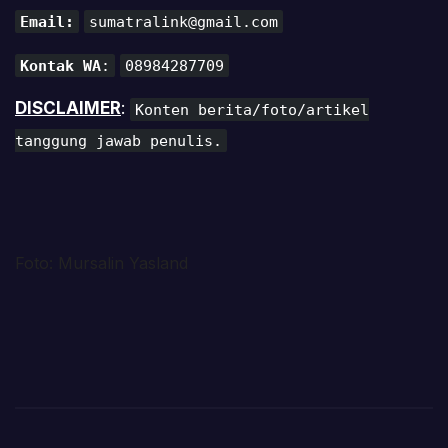
Email:
sumatralink@gmail.com
Kontak WA
:
08984287709
DISCLAIMER
:
Konten berita/foto/artikel
tanggung jawab penulis.
Foto: Mursalin Yasland