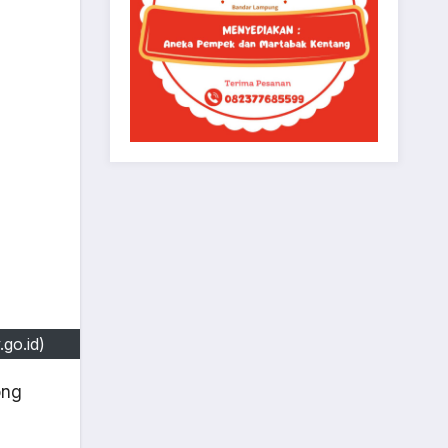
go.id)
ong