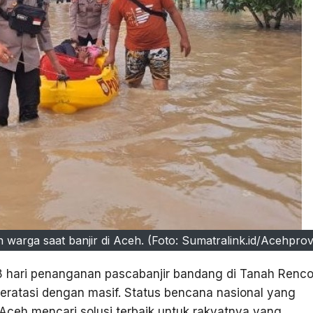
warga saat banjir di Aceh. (Foto: Sumatralink.id/Acehprov.
 hari penanganan pascabanjir bandang di Tanah Renc
teratasi dengan masif. Status bencana nasional yang
Aceh mencari solusi terbaik untuk rakyatnya yang