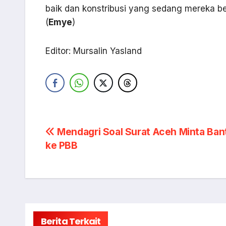
baik dan konstribusi yang sedang mereka b
(
Emye
)
Editor: Mursalin Yasland
Navigasi
Mendagri Soal Surat Aceh Minta Ban
ke PBB
pos
Berita Terkait