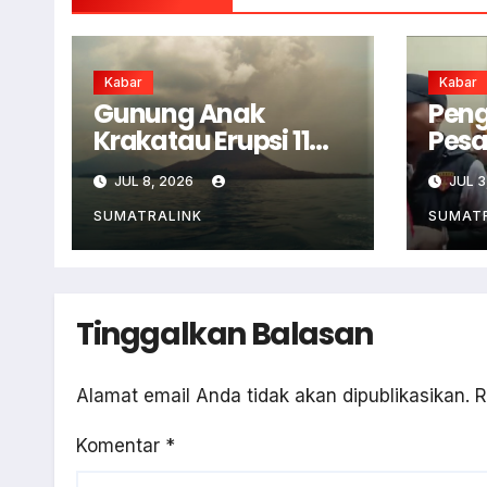
Kabar
Kabar
Gunung Anak
Peng
Krakatau Erupsi 11
Pesa
Kali
Ram
JUL 8, 2026
JUL 3
Kam
SUMATRALINK
SUMAT
Tinggalkan Balasan
Alamat email Anda tidak akan dipublikasikan.
R
Komentar
*