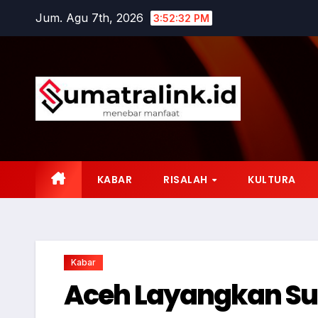
Skip
Jum. Agu 7th, 2026
3:52:33 PM
to
content
KABAR
RISALAH
KULTURA
Kabar
Aceh Layangkan Sur