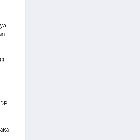
nya
an
BB
NDP
maka