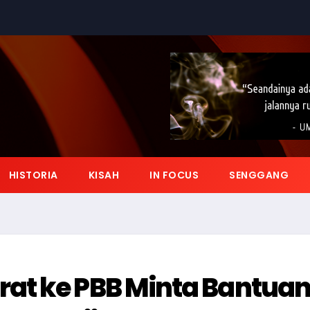
HISTORIA
KISAH
IN FOCUS
SENGGANG
at ke PBB Minta Bantua