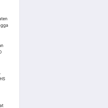
aten
ngga
an
O
,
AHS
at