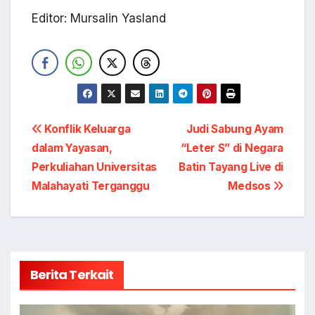
Editor: Mursalin Yasland
Navigasi
Konflik Keluarga
Judi Sabung Ayam
dalam Yayasan,
“Leter S” di Negara
pos
Perkuliahan Universitas
Batin Tayang Live di
Malahayati Terganggu
Medsos
Berita Terkait