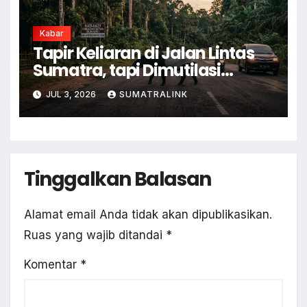
Kabar
Tapir Keliaran di Jalan Lintas
Sumatra, tapi Dimutilasi
Warga
JUL 3, 2026
SUMATRALINK
Tinggalkan Balasan
Alamat email Anda tidak akan dipublikasikan.
Ruas yang wajib ditandai
*
Komentar
*