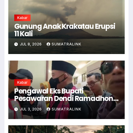
Kabar
Gunung Anak Krakatau Erupsi
11 Kali
JUL 8, 2026
SUMATRALINK
Kabar
Pengawal Eks Bupati
Pesawaran Dendi Ramadhona
Pukul Kamera Wartawan
JUL 3, 2026
SUMATRALINK