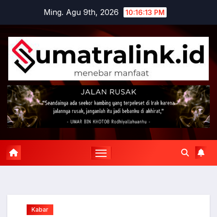
Skip
Ming. Agu 9th, 2026
10:16:14 PM
to
content
Kabar