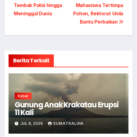
Tembak Polisi hingga
Mahasiswa Tertimpa
pos
Meninggal Dunia
Pohon, Rektorat Unila
Bantu Perbaikan
Berita Terkait
Kabar
Gunung Anak Krakatau Erupsi
11 Kali
JUL 8, 2026
SUMATRALINK