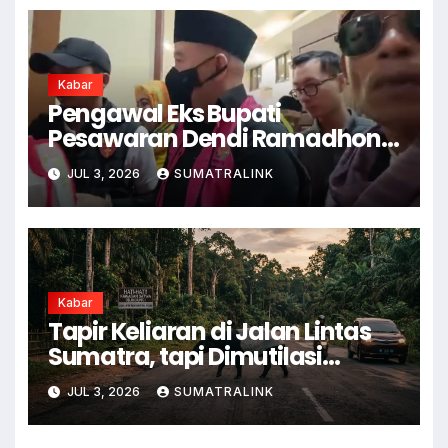
Kabar
Pengawal Eks Bupati
Pesawaran Dendi Ramadhona
Pukul Kamera Wartawan
JUL 3, 2026
SUMATRALINK
Kabar
Tapir Keliaran di Jalan Lintas
Sumatra, tapi Dimutilasi
Warga
JUL 3, 2026
SUMATRALINK