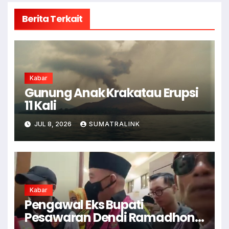
Berita Terkait
Kabar
Gunung Anak Krakatau Erupsi
11 Kali
JUL 8, 2026
SUMATRALINK
Kabar
Pengawal Eks Bupati
Pesawaran Dendi Ramadhona