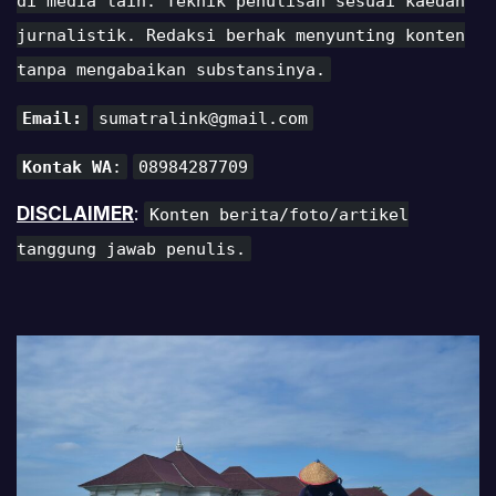
di media lain. Teknik penulisan sesuai kaedah
jurnalistik. Redaksi berhak menyunting konten
tanpa mengabaikan substansinya.
Email:
sumatralink@gmail.com
Kontak WA
:
08984287709
DISCLAIMER
:
Konten berita/foto/artikel
tanggung jawab penulis.