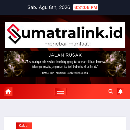
Skip
Sab. Agu 8th, 2026
6:31:07 PM
to
content
Kabar