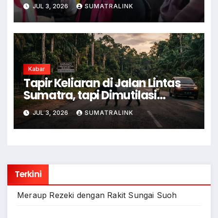
Pukul Kamera Wartawan
JUL 3, 2026
SUMATRALINK
Kabar
Tapir Keliaran di Jalan Lintas
Sumatra, tapi Dimutilasi
Warga
JUL 3, 2026
SUMATRALINK
Terkini
Meraup Rezeki dengan Rakit Sungai Suoh