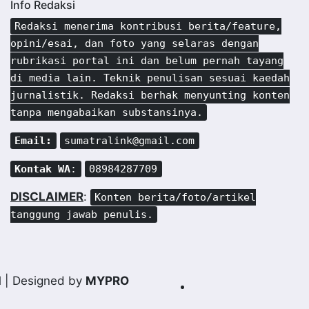
Info Redaksi
Redaksi menerima kontribusi berita/feature,
opini/esai, dan foto yang selaras dengan
rubrikasi portal ini dan belum pernah tayang
di media lain. Teknik penulisan sesuai kaedah
jurnalistik. Redaksi berhak menyunting konten
tanpa mengabaikan substansinya.
Email:
sumatralink@gmail.com
Kontak WA
:
08984287709
DISCLAIMER
:
Konten berita/foto/artikel
tanggung jawab penulis.
d
| Designed by
MYPRO