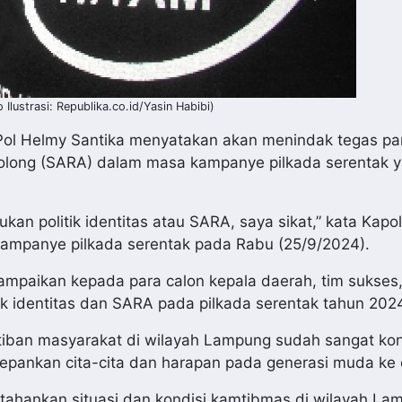
lustrasi: Republika.co.id/Yasin Habibi)
Pol Helmy Santika menyatakan akan menindak tegas pa
ololong (SARA) dalam masa kampanye pilkada serentak 
an politik identitas atau SARA, saya sikat,” kata Kapo
kampanye pilkada serentak pada Rabu (25/9/2024).
sampaikan kepada para calon kepala daerah, tim sukses
k identitas dan SARA pada pilkada serentak tahun 202
rtiban masyarakat di wilayah Lampung sudah sangat kon
depankan cita-cita dan harapan pada generasi muda ke
ahankan situasi dan kondisi kamtibmas di wilayah La