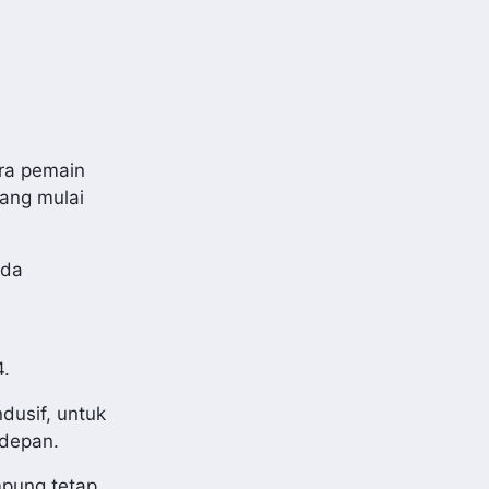
ra pemain
yang mulai
lda
,
4.
dusif, untuk
 depan.
mpung tetap