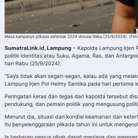
Masa kampanye pilkada serentak 2024 dimulai Rabu (25/9/2024). (Foto I
SumatraLink.id, Lampung
– Kapolda Lampung Irjen 
politik identitas atau Suku, Agama, Ras, dan Antarg
hari Rabu (25/9/2024).
“Saya tidak akan segan-segan, kalau ada yang melakuk
Lampung Irjen Pol Helmy Santika pada hari pertama 
Peringatan keras dan tegas dari kapolda tersebut di
pendukung, dan pemain politik yang mengusung politi
Menurut dia, situasi dan kondisi keamanan dan kete
itu penyelenggaraan pilkada tahun ini untuk mengen
Ia berharap semua pihak dapat menjaga dan mempert