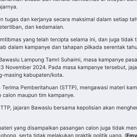
ujarnya.
an tugas dan kerjanya secara maksimal dalam setiap ta
tertiban, dan kedamaian.
ibmas yang telah tercipta selama ini, dan juga tidak 
wab dalam kampanye dan tahapan pilkada serentak tahun
n Bawaslu Lampung Tamri Suhaimi, masa kampanye pas
23 November 2024. Pada masa kampanye tersebut, jaja
g-masing kabupaten/kota.
a Terima Pemberitahuan (STTP), mengawasi materi ka
n calon maupun tim kampanye.
 STTP, jajaran Bawaslu bersama kepolisian akan menghe
ateri yang disampaikan pasangan calon juga tidak me
hong, serta tidak melakukan praktik politik uang. (
Emy