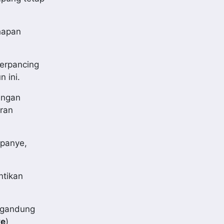
hapan
terpancing
 ini.
angan
ran
mpanye,
ntikan
ngandung
e
)