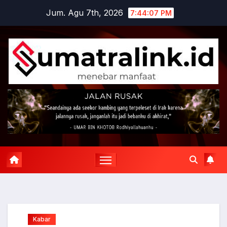
Skip
Jum. Agu 7th, 2026
7:44:08 PM
to
content
Kabar