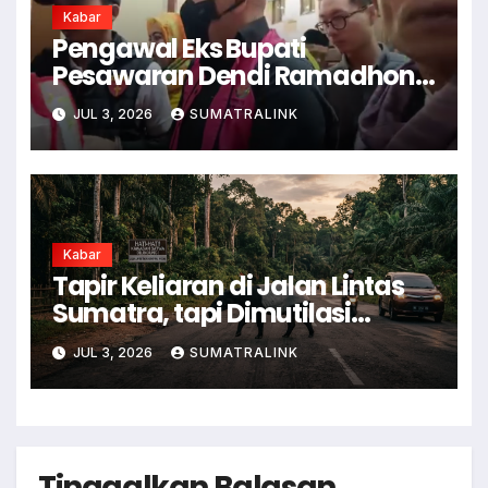
Kabar
Pengawal Eks Bupati
Pesawaran Dendi Ramadhona
Pukul Kamera Wartawan
JUL 3, 2026
SUMATRALINK
Kabar
Tapir Keliaran di Jalan Lintas
Sumatra, tapi Dimutilasi
Warga
JUL 3, 2026
SUMATRALINK
Tinggalkan Balasan