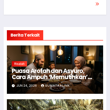
Berita Terkait
Risalah
Puasa Arofah dan Asyuro,
Cara Ampuh ‘Memutihkan’
Dosa
JUN 24, 2026
SUMATRALINK