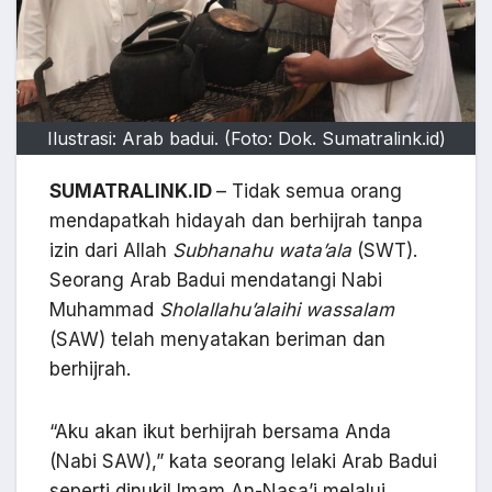
Ilustrasi: Arab badui. (Foto: Dok. Sumatralink.id)
SUMATRALINK.ID
– Tidak semua orang
mendapatkah hidayah dan berhijrah tanpa
izin dari Allah
Subhanahu wata’ala
(SWT).
Seorang Arab Badui mendatangi Nabi
Muhammad
Sholallahu’alaihi wassalam
(SAW) telah menyatakan beriman dan
berhijrah.
“Aku akan ikut berhijrah bersama Anda
(Nabi SAW),” kata seorang lelaki Arab Badui
seperti dinukil Imam An-Nasa’i melalui