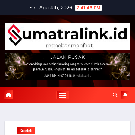
Skip
Sel. Agu 4th, 2026
7:41:49 PM
to
content
Risalah