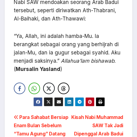
Nabi SAW mendoakan seorang Arab Badui
tersebut, seperti diriwatkan Ath-Thabrani,
Al-Baihaki, dan Ath-Thawawi:
“Ya, Allah, ini adalah hamba-Mu. Ia
berangkat sebagai orang yang berhijrah di
jalan-Mu, dan ia gugur sebagai syahid. Aku
menjadi saksinya.”
Allahua’lam bishawab
.
(
Mursalin Yasland
)
Navigasi
Para Sahabat Bersiap
Kisah Nabi Muhammad
Enam Bulan Sebelum
SAW Tak Jadi
pos
“Tamu Agung” Datang
Dipenggal Arab Badui