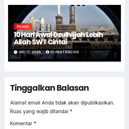
Risalah
10 Hari Awal Dzulhijjah Lebih
Allah SWT Cintai
MEI 17, 2026
SUMATRALINK
Tinggalkan Balasan
Alamat email Anda tidak akan dipublikasikan.
Ruas yang wajib ditandai
*
Komentar
*