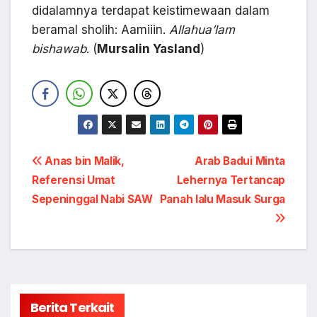
didalamnya terdapat keistimewaan dalam
beramal sholih: Aamiiin.
Allahua’lam
bishawab
. (
Mursalin Yasland
)
Navigasi
Anas bin Malik,
Arab Badui Minta
Referensi Umat
Lehernya Tertancap
pos
Sepeninggal Nabi SAW
Panah lalu Masuk Surga
Berita Terkait