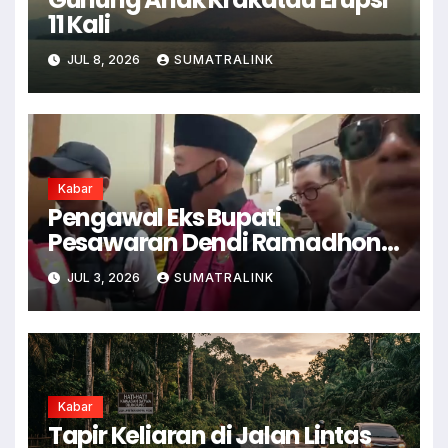
11 Kali
JUL 8, 2026
SUMATRALINK
Kabar
Pengawal Eks Bupati
Pesawaran Dendi Ramadhona
Pukul Kamera Wartawan
JUL 3, 2026
SUMATRALINK
Kabar
Tapir Keliaran di Jalan Lintas