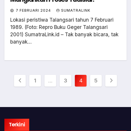
7 FEBRUARI 2024
SUMATRALINK
Lokasi peristiwa Talangsari tahun 7 Februari
1989. (Foto: Repro Buku Geger Talangsari
2001) SumatraLink.id – Tak banyak bicara, tak
banyak…
Paginasi
1
…
3
4
5
pos
Terkini