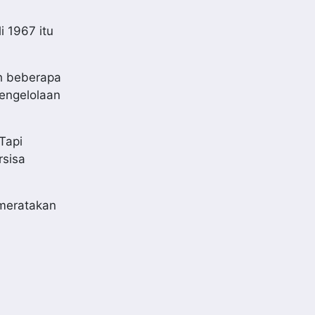
i 1967 itu
h beberapa
engelolaan
Tapi
rsisa
 meratakan