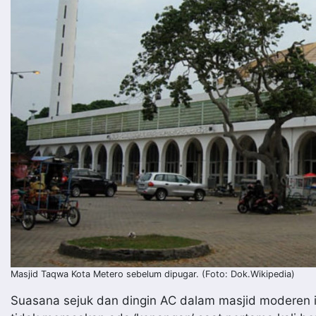
Masjid Taqwa Kota Metero sebelum dipugar. (Foto: Dok.Wikipedia)
Suasana sejuk dan dingin AC dalam masjid moderen i