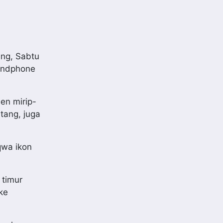
ung, Sabtu
handphone
en mirip-
tang, juga
qwa ikon
 timur
ke