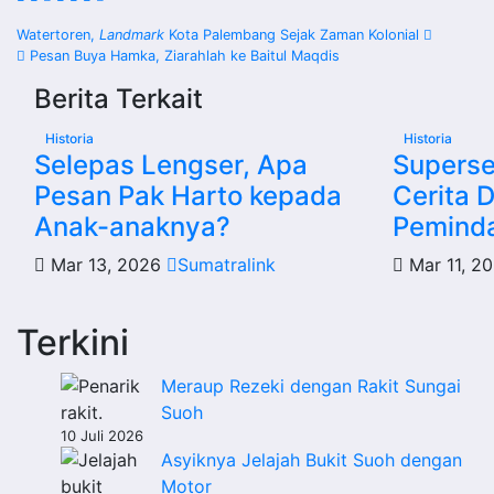
Navigasi
Watertoren,
Landmark
Kota Palembang Sejak Zaman Kolonial
Pesan Buya Hamka, Ziarahlah ke Baitul Maqdis
pos
Berita Terkait
Historia
Historia
Selepas Lengser, Apa
Superse
Pesan Pak Harto kepada
Cerita D
Anak-anaknya?
Pemind
Mar 13, 2026
Sumatralink
Mar 11, 2
Terkini
Meraup Rezeki dengan Rakit Sungai
Suoh
10 Juli 2026
Asyiknya Jelajah Bukit Suoh dengan
Motor