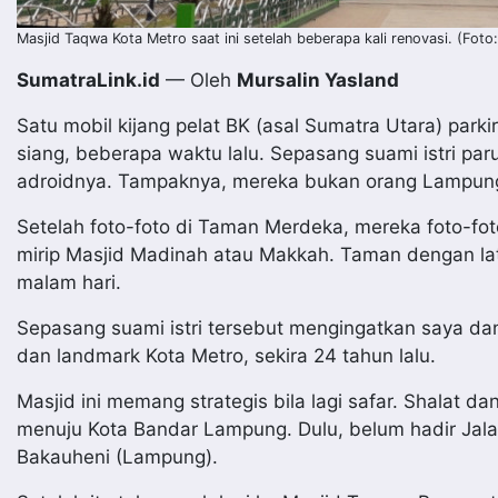
Masjid Taqwa Kota Metro saat ini setelah beberapa kali renovasi. (Foto
SumatraLink.id
— Oleh
Mursalin Yasland
Satu mobil kijang pelat BK (asal Sumatra Utara) park
siang, beberapa waktu lalu. Sepasang suami istri p
adroidnya. Tampaknya, mereka bukan orang Lampun
Setelah foto-foto di Taman Merdeka, mereka foto-fo
mirip Masjid Madinah atau Makkah. Taman dengan lata
malam hari.
Sepasang suami istri tersebut mengingatkan saya dan
dan landmark Kota Metro, sekira 24 tahun lalu.
Masjid ini memang strategis bila lagi safar. Shalat dan 
menuju Kota Bandar Lampung. Dulu, belum hadir Jal
Bakauheni (Lampung).