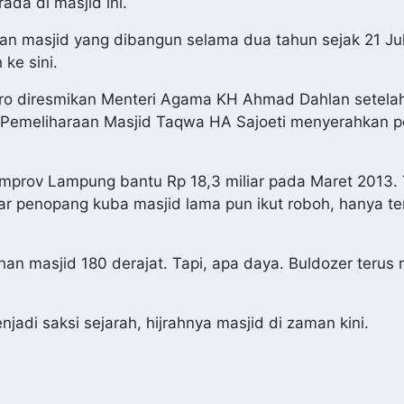
ada di masjid ini.
ngan masjid yang dibangun selama dua tahun sejak 21 Jul
ke sini.
tro diresmikan Menteri Agama KH Ahmad Dahlan setela
 Pemeliharaan Masjid Taqwa HA Sajoeti menyerahkan p
emprov Lampung bantu Rp 18,3 miliar pada Maret 2013. 
ar penopang kuba masjid lama pun ikut roboh, hanya te
n masjid 180 derajat. Tapi, apa daya. Buldozer terus
adi saksi sejarah, hijrahnya masjid di zaman kini.