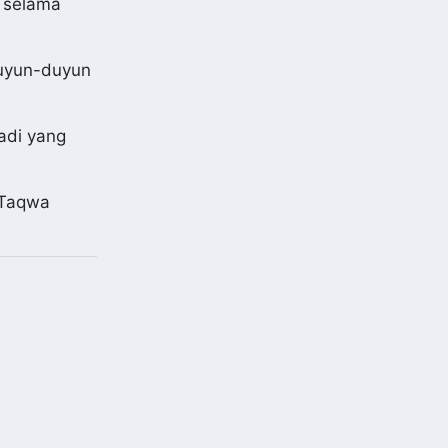
o selama
duyun-duyun
tadi yang
 Taqwa