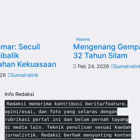
Historia
mar: Secuil
Mengenang Gempa
ibalik
32 Tahun Silam
ahan Kekuasaan
Feb 24, 2026
Sumatralin
026
Sumatralink
Info Redaksi
Redaksi menerima kontribusi berita/feature,
opini/esai, dan foto yang selaras dengan
rubrikasi portal ini dan belum pernah tayang
di media lain. Teknik penulisan sesuai kaedah
jurnalistik. Redaksi berhak menyunting konten