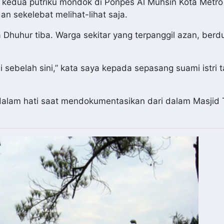
at kedua putriku mondok di Ponpes Al Muhsin Kota Metr
an sekelebat melihat-lihat saja.
Dhuhur tiba. Warga sekitar yang terpanggil azan, ber
 sebelah sini,” kata saya kepada sepasang suami istri 
 dalam hati saat mendokumentasikan dari dalam Masjid