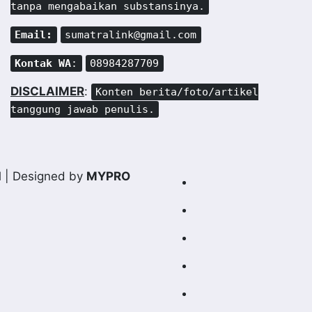
tanpa mengabaikan substansinya.
Email:
sumatralink@gmail.com
Kontak WA
:
08984287709
DISCLAIMER
:
Konten berita/foto/artikel
tanggung jawab penulis.
d
| Designed by
MYPRO