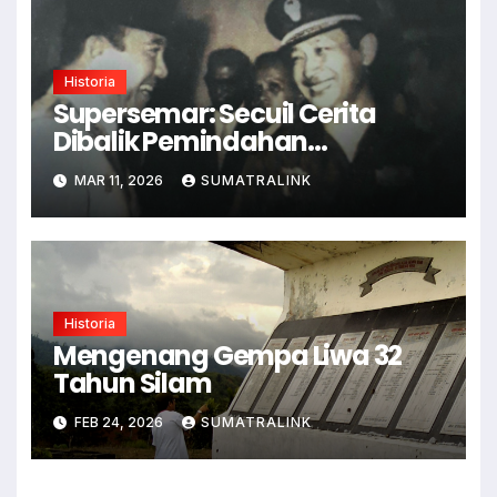
Historia
Supersemar: Secuil Cerita
Dibalik Pemindahan
Kekuasaan
MAR 11, 2026
SUMATRALINK
Historia
Mengenang Gempa Liwa 32
Tahun Silam
FEB 24, 2026
SUMATRALINK