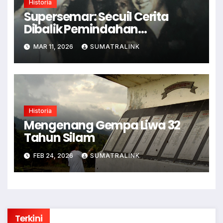
Historia
Supersemar: Secuil Cerita
Dibalik Pemindahan
Kekuasaan
MAR 11, 2026
SUMATRALINK
Historia
Mengenang Gempa Liwa 32
Tahun Silam
FEB 24, 2026
SUMATRALINK
Terkini