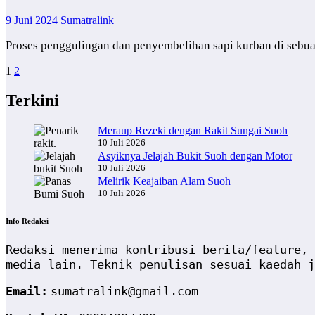
9 Juni 2024
Sumatralink
Proses penggulingan dan penyembelihan sapi kurban di sebua
Paginasi
1
2
pos
Terkini
Meraup Rezeki dengan Rakit Sungai Suoh
10 Juli 2026
Asyiknya Jelajah Bukit Suoh dengan Motor
10 Juli 2026
Melirik Keajaiban Alam Suoh
10 Juli 2026
Info Redaksi
Redaksi menerima kontribusi berita/feature, 
media lain. Teknik penulisan sesuai kaedah j
Email:
sumatralink@gmail.com