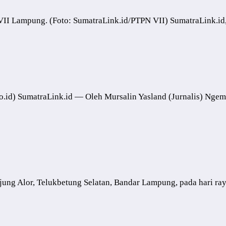
 VII Lampung. (Foto: SumatraLink.id/PTPN VII) SumatraLink.
a.co.id) SumatraLink.id — Oleh Mursalin Yasland (Jurnalis) Ng
ung Alor, Telukbetung Selatan, Bandar Lampung, pada hari ra