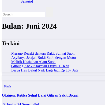
Senggol
Bulan:
Juni 2024
Terkini
Meraup Rezeki dengan Rakit Sungai Suoh
Asyiknya Jelajah Bukit Suoh dengan Motor
Melirik Keajaiban Alam Suoh
Gunung Anak Krakatau Erupsi 11 Kali
Biaya Haji Bakal Naik Lagi Jadi Rp 107 Juta
Kisah
Oksigen, Ketika Sehat Lalai Giliran Sakit Dicari
28 Juni 2024
Sumatralink