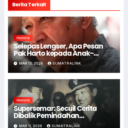
Berita Terkait
Historia
Selepas Lengser, Apa Pesan
Pak Harto kepada Anak-
anaknya?
MAR 13, 2026
SUMATRALINK
Historia
Supersemar: Secuil Cerita
Dibalik Pemindahan
Kekuasaan
MAR 11, 2026
SUMATRALINK