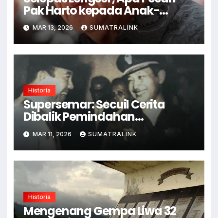
Pak Harto kepada Anak-
anaknya?
MAR 13, 2026
SUMATRALINK
Historia
Supersemar: Secuil Cerita
Dibalik Pemindahan
Kekuasaan
MAR 11, 2026
SUMATRALINK
Historia
Mengenang Gempa Liwa 32