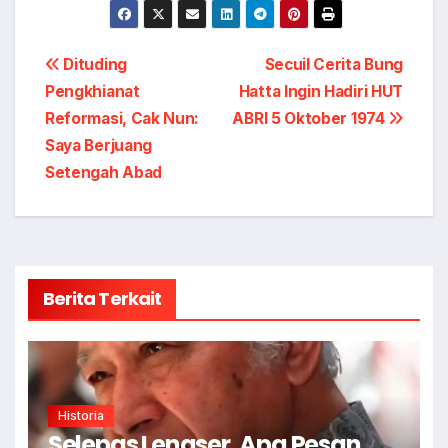
Navigasi
Dituding
Secuil Cerita Bung
Pengkhianat
Hatta Ingin Hadiri HUT
pos
Reformasi, Cak Nun:
ABRI 5 Oktober 1974
Saya Berjuang
Setengah Abad
Berita Terkait
Historia
Selepas Lengser, Apa Pesan