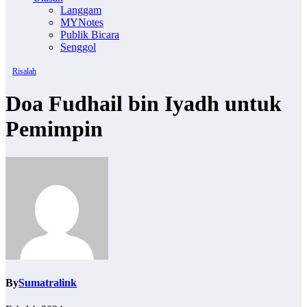
Langgam
MYNotes
Publik Bicara
Senggol
Risalah
Doa Fudhail bin Iyadh untuk
Pemimpin
By
Sumatralink