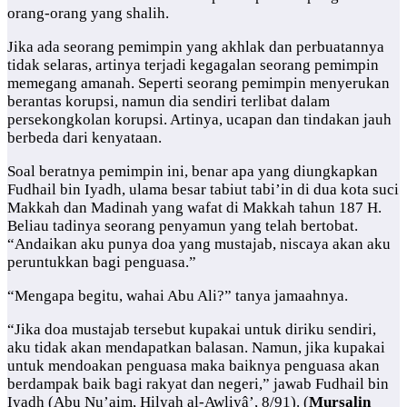
orang-orang yang shalih.
Jika ada seorang pemimpin yang akhlak dan perbuatannya
tidak selaras, artinya terjadi kegagalan seorang pemimpin
memegang amanah. Seperti seorang pemimpin menyerukan
berantas korupsi, namun dia sendiri terlibat dalam
persekongkolan korupsi. Artinya, ucapan dan tindakan jauh
berbeda dari kenyataan.
Soal beratnya pemimpin ini, benar apa yang diungkapkan
Fudhail bin Iyadh, ulama besar tabiut tabi’in di dua kota suci
Makkah dan Madinah yang wafat di Makkah tahun 187 H.
Beliau tadinya seorang penyamun yang telah bertobat.
“Andaikan aku punya doa yang mustajab, niscaya akan aku
peruntukkan bagi penguasa.”
“Mengapa begitu, wahai Abu Ali?” tanya jamaahnya.
“Jika doa mustajab tersebut kupakai untuk diriku sendiri,
aku tidak akan mendapatkan balasan. Namun, jika kupakai
untuk mendoakan penguasa maka baiknya penguasa akan
berdampak baik bagi rakyat dan negeri,” jawab Fudhail bin
Iyadh (Abu Nu’aim, Hilyah al-Awliyâ’, 8/91). (
Mursalin