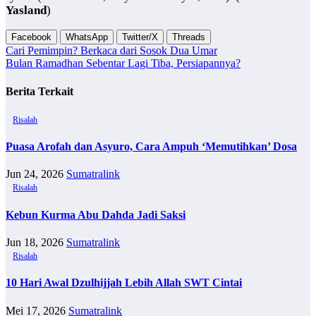
Yasland
)
Facebook
WhatsApp
Twitter/X
Threads
Navigasi
Cari Pemimpin? Berkaca dari Sosok Dua Umar
Bulan Ramadhan Sebentar Lagi Tiba, Persiapannya?
pos
Berita Terkait
Risalah
Puasa Arofah dan Asyuro, Cara Ampuh ‘Memutihkan’ Dosa
Jun 24, 2026
Sumatralink
Risalah
Kebun Kurma Abu Dahda Jadi Saksi
Jun 18, 2026
Sumatralink
Risalah
10 Hari Awal Dzulhijjah Lebih Allah SWT Cintai
Mei 17, 2026
Sumatralink