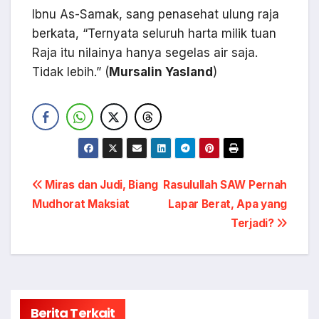
Ibnu As-Samak, sang penasehat ulung raja
berkata, “Ternyata seluruh harta milik tuan
Raja itu nilainya hanya segelas air saja.
Tidak lebih.” (
Mursalin Yasland
)
Navigasi
Miras dan Judi, Biang
Rasulullah SAW Pernah
Mudhorat Maksiat
Lapar Berat, Apa yang
pos
Terjadi?
Berita Terkait