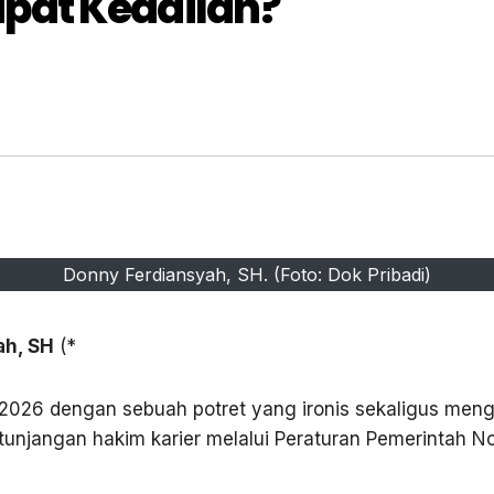
pat Keadilan?
Donny Ferdiansyah, SH. (Foto: Dok Pribadi)
ah, SH
(*
2026 dengan sebuah potret yang ironis sekaligus mengk
tunjangan hakim karier melalui Peraturan Pemerintah 