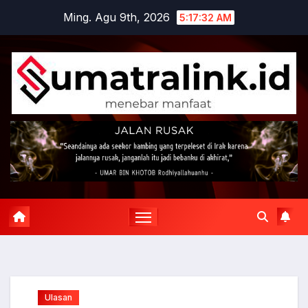
Skip
Ming. Agu 9th, 2026
5:17:32 AM
to
content
Ulasan