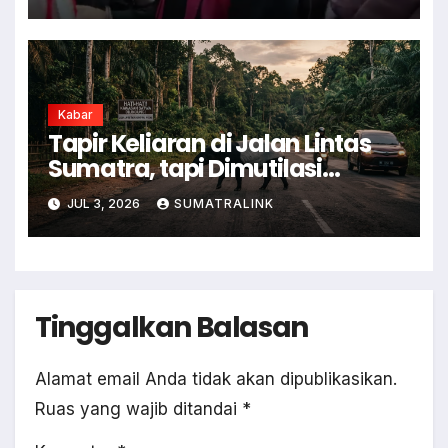
Kabar
Tapir Keliaran di Jalan Lintas
Sumatra, tapi Dimutilasi
Warga
JUL 3, 2026
SUMATRALINK
Tinggalkan Balasan
Alamat email Anda tidak akan dipublikasikan.
Ruas yang wajib ditandai
*