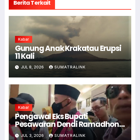
Berita Terkait
Kabar
Gunung Anak Krakatau Erupsi
11 Kali
JUL 8, 2026
SUMATRALINK
Kabar
Pengawal Eks Bupati
Pesawaran Dendi Ramadhona
Pukul Kamera Wartawan
JUL 3, 2026
SUMATRALINK