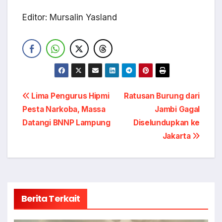
Editor: Mursalin Yasland
Navigasi
Lima Pengurus Hipmi
Ratusan Burung dari
Pesta Narkoba, Massa
Jambi Gagal
pos
Datangi BNNP Lampung
Diselundupkan ke
Jakarta
Berita Terkait