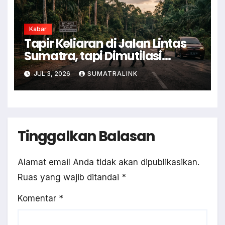
Kabar
Tapir Keliaran di Jalan Lintas
Sumatra, tapi Dimutilasi
Warga
JUL 3, 2026
SUMATRALINK
Tinggalkan Balasan
Alamat email Anda tidak akan dipublikasikan.
Ruas yang wajib ditandai
*
Komentar
*