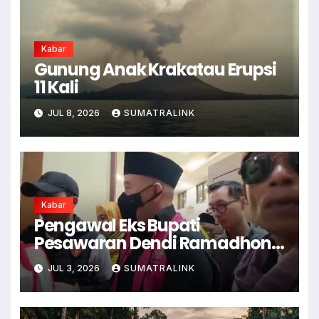
Kabar
Gunung Anak Krakatau Erupsi
11 Kali
JUL 8, 2026
SUMATRALINK
Kabar
Pengawal Eks Bupati
Pesawaran Dendi Ramadhona
Pukul Kamera Wartawan
JUL 3, 2026
SUMATRALINK