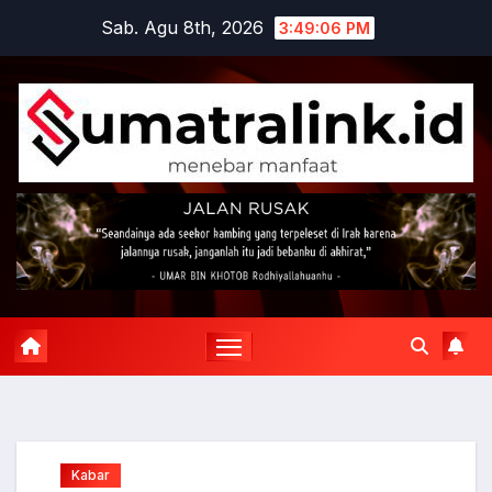
Skip
Sab. Agu 8th, 2026
3:49:07 PM
to
content
Kabar