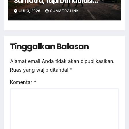
Sumatra, tapi Dimutilasi
Warga
JUL 3, 2026
SUMATRALINK
Tinggalkan Balasan
Alamat email Anda tidak akan dipublikasikan.
Ruas yang wajib ditandai
*
Komentar
*