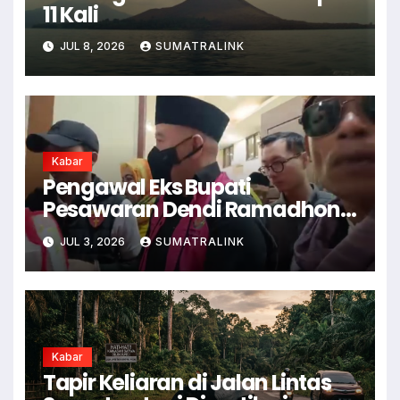
11 Kali
JUL 8, 2026
SUMATRALINK
Kabar
Pengawal Eks Bupati
Pesawaran Dendi Ramadhona
Pukul Kamera Wartawan
JUL 3, 2026
SUMATRALINK
Kabar
Tapir Keliaran di Jalan Lintas