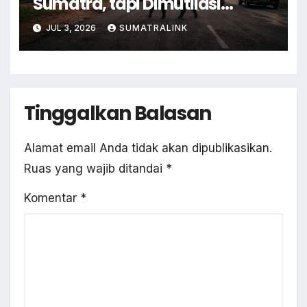
Sumatra, tapi Dimutilasi
Warga
JUL 3, 2026
SUMATRALINK
Tinggalkan Balasan
Alamat email Anda tidak akan dipublikasikan.
Ruas yang wajib ditandai
*
Komentar
*