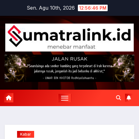
Skip
Sen. Agu 10th, 2026
12:56:47 PM
to
content
Kabar