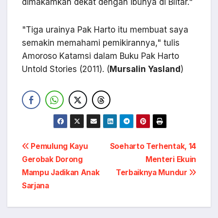
dimakamkan dekat dengan ibunya di Blitar."
"Tiga urainya Pak Harto itu membuat saya
semakin memahami pemikirannya," tulis
Amoroso Katamsi dalam Buku Pak Harto
Untold Stories (2011). (
Mursalin Yasland
)
Navigasi
Pemulung Kayu
Soeharto Terhentak, 14
Gerobak Dorong
Menteri Ekuin
pos
Mampu Jadikan Anak
Terbaiknya Mundur
Sarjana