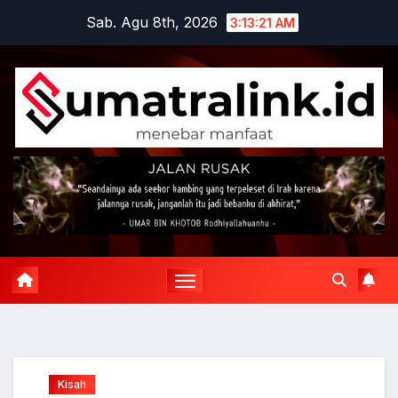
Skip
Sab. Agu 8th, 2026
3:13:22 AM
to
content
Kisah