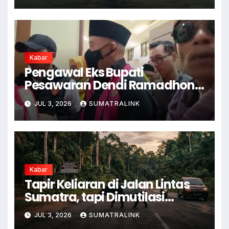
Kabar
Pengawal Eks Bupati
Pesawaran Dendi Ramadhona
Pukul Kamera Wartawan
JUL 3, 2026
SUMATRALINK
Kabar
Tapir Keliaran di Jalan Lintas
Sumatra, tapi Dimutilasi
Warga
JUL 3, 2026
SUMATRALINK