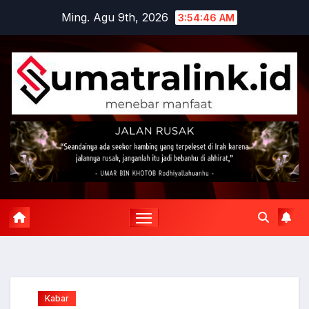
Skip
Ming. Agu 9th, 2026
3:54:47 AM
to
content
Kabar