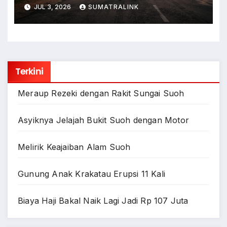
Warga
JUL 3, 2026
SUMATRALINK
Terkini
Meraup Rezeki dengan Rakit Sungai Suoh
Asyiknya Jelajah Bukit Suoh dengan Motor
Melirik Keajaiban Alam Suoh
Gunung Anak Krakatau Erupsi 11 Kali
Biaya Haji Bakal Naik Lagi Jadi Rp 107 Juta