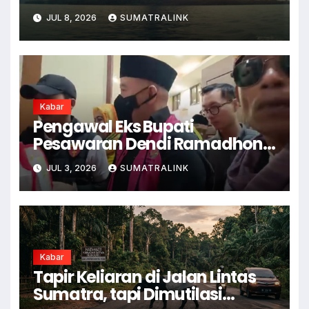
JUL 8, 2026
SUMATRALINK
Kabar
Pengawal Eks Bupati
Pesawaran Dendi Ramadhona
Pukul Kamera Wartawan
JUL 3, 2026
SUMATRALINK
Kabar
Tapir Keliaran di Jalan Lintas
Sumatra, tapi Dimutilasi