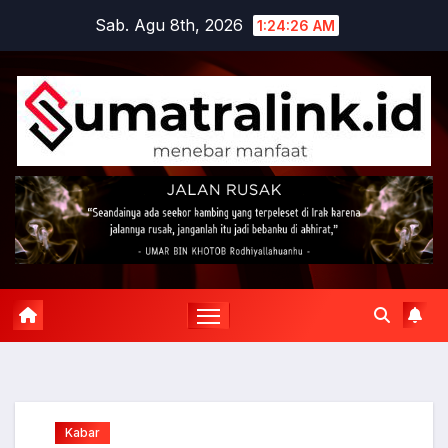
Skip
Sab. Agu 8th, 2026
1:24:26 AM
to
content
Kabar