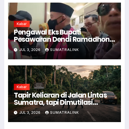
Kabar
Pengawal Eks Bupati
Pesawaran Dendi Ramadhona
Pukul Kamera Wartawan
JUL 3, 2026
SUMATRALINK
Kabar
Tapir Keliaran di Jalan Lintas
Sumatra, tapi Dimutilasi
Warga
JUL 3, 2026
SUMATRALINK