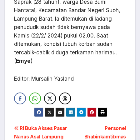
Saprak (28 tahun), warga Desa Bumi
Hantatai, Kecamatan Bandar Negeri Suoh,
Lampung Barat. Ia ditemukan di ladang
penududk sudah tidak bernyawa pada
Kamis (22/2/ 2024) pukul 02.00. Saat
ditemukan, kondisi tubuh korban sudah
tercabik-cabik diduga terkaman harimau.
(
Emye
)
Editor: Mursalin Yasland
Navigasi
RI Buka Akses Pasar
Personel
Nanas Asal Lampung
Bhabinkamtibmas