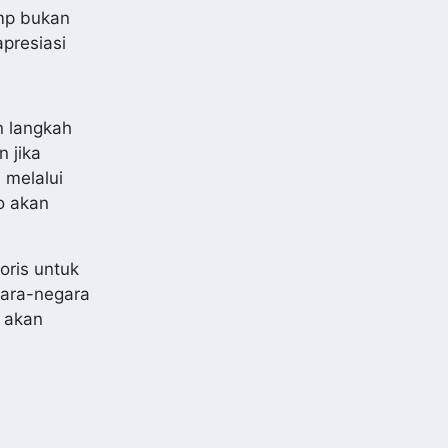
ump bukan
presiasi
n langkah
 jika
 melalui
o akan
oris untuk
gara-negara
o akan