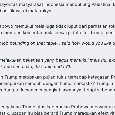
a mayoritas masyarakat Indonesia mendukung Palestina.
 politiknya di mata rakyat.
rabowo memukul meja juga tidak luput dari perhatian to
n memberi komentar unik seusai pidato itu. Trump men
 job pounding on that table, I said how would you like t
melakukan pekerjaan yang bagus memukul meja itu, aku
amu sendirian, itu tidak mudah”).
n Trump merupakan pujian tulus terhadap ketegasan P
mencampurkan cemooh dengan humor sarkastik? Trump 
adang terkesan mengangkat lawannya, tetapi sebenar
n pengakuan Trump atas keberanian Prabowo menyuaraka
stik, ucapan itu bisa berarti Trump meragukan efektivit