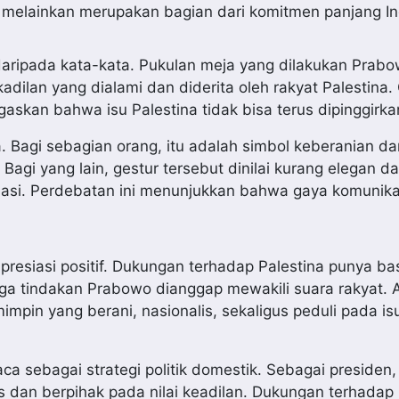
i, melainkan merupakan bagian dari komitmen panjang I
t daripada kata-kata. Pukulan meja yang dilakukan Prab
ilan yang dialami dan diderita oleh rakyat Palestina. 
askan bahwa isu Palestina tidak bisa terus dipinggirka
. Bagi sebagian orang, itu adalah simbol keberanian d
agi yang lain, gestur tersebut dinilai kurang elegan da
asi. Perdebatan ini menunjukkan bahwa gaya komunika
resiasi positif. Dukungan terhadap Palestina punya ba
gga tindakan Prabowo dianggap mewakili suara rakyat. A
mpin yang berani, nasionalis, sekaligus peduli pada is
aca sebagai strategi politik domestik. Sebagai presiden
 dan berpihak pada nilai keadilan. Dukungan terhadap 