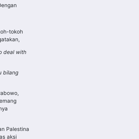
 Dengan
koh-tokoh
gatakan,
o deal with
 bilang
rabowo,
memang
nya
n Palestina
as aksi