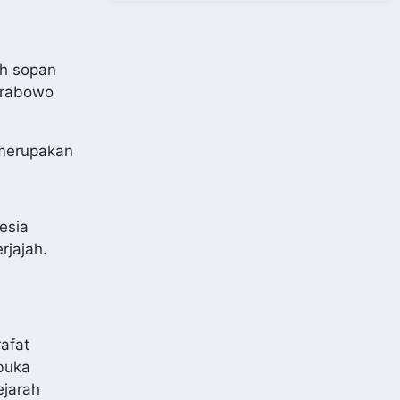
uh sopan
Prabowo
 merupakan
esia
rjajah.
afat
buka
ejarah