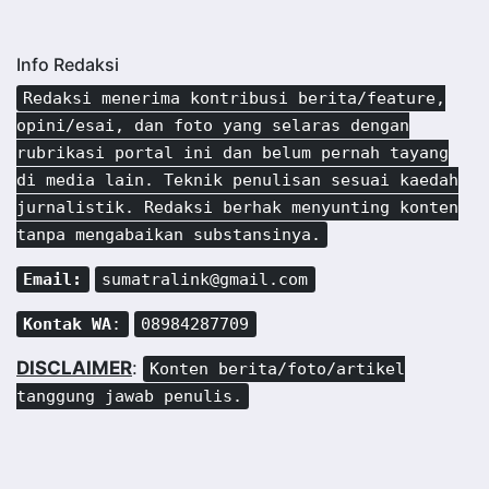
Info Redaksi
Redaksi menerima kontribusi berita/feature,
opini/esai, dan foto yang selaras dengan
rubrikasi portal ini dan belum pernah tayang
di media lain. Teknik penulisan sesuai kaedah
jurnalistik. Redaksi berhak menyunting konten
tanpa mengabaikan substansinya.
Email:
sumatralink@gmail.com
Kontak WA
:
08984287709
DISCLAIMER
:
Konten berita/foto/artikel
tanggung jawab penulis.