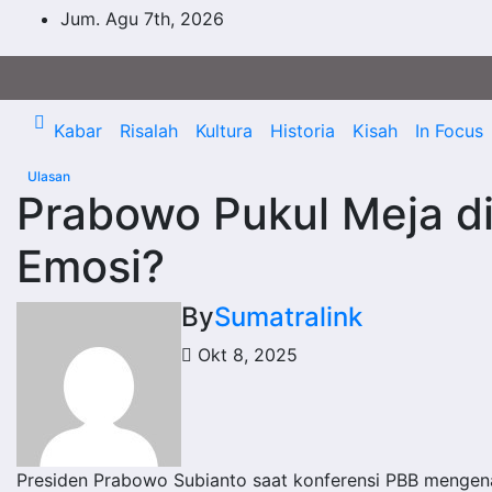
Skip
Jum. Agu 7th, 2026
to
content
Kabar
Risalah
Kultura
Historia
Kisah
In Focus
Ulasan
Prabowo Pukul Meja di
Emosi?
By
Sumatralink
Okt 8, 2025
Presiden Prabowo Subianto saat konferensi PBB mengenai