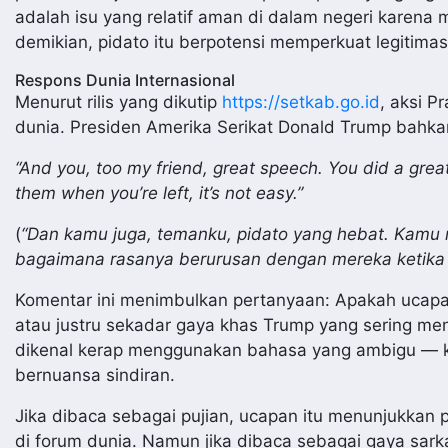
adalah isu yang relatif aman di dalam negeri karen
demikian, pidato itu berpotensi memperkuat legitimasi
Respons Dunia Internasional
Menurut rilis yang dikutip
https://setkab.go.id
, aksi P
dunia. Presiden Amerika Serikat Donald Trump bahka
“And you, too my friend, great speech. You did a great
them when you’re left, it’s not easy.”
(
“Dan kamu juga, temanku, pidato yang hebat. Kamu 
bagaimana rasanya berurusan dengan mereka ketika k
Komentar ini menimbulkan pertanyaan: Apakah ucapa
atau justru sekadar gaya khas Trump yang sering 
dikenal kerap menggunakan bahasa yang ambigu — k
bernuansa sindiran.
Jika dibaca sebagai pujian, ucapan itu menunjukka
di forum dunia. Namun jika dibaca sebagai gaya sarka