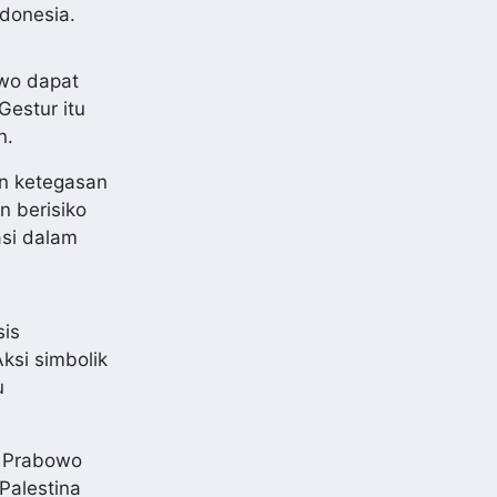
ndonesia.
owo dapat
Gestur itu
n.
an ketegasan
n berisiko
si dalam
sis
ksi simbolik
u
, Prabowo
Palestina