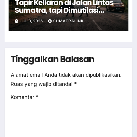
Tapir Keliaran di Jalan Lintas
Sumatra, tapi Dimutilasi
Warga
JUL 3, 2026
SUMATRALINK
Tinggalkan Balasan
Alamat email Anda tidak akan dipublikasikan.
Ruas yang wajib ditandai
*
Komentar
*