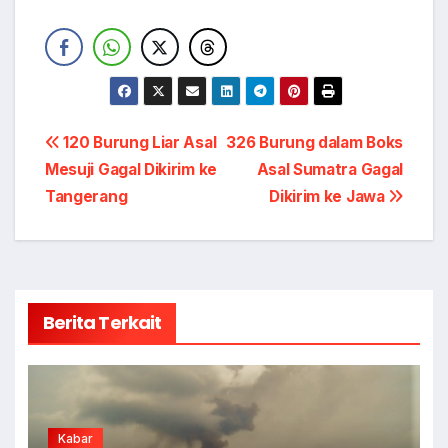
Navigasi
120 Burung Liar Asal
326 Burung dalam Boks
Mesuji Gagal Dikirim ke
Asal Sumatra Gagal
pos
Tangerang
Dikirim ke Jawa
Berita Terkait
Kabar