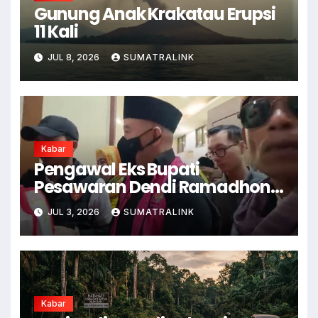
Gunung Anak Krakatau Erupsi
11 Kali
JUL 8, 2026
SUMATRALINK
Kabar
Pengawal Eks Bupati
Pesawaran Dendi Ramadhona
Pukul Kamera Wartawan
JUL 3, 2026
SUMATRALINK
Kabar