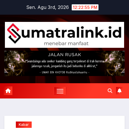
Skip
Sen. Agu 3rd, 2026
12:22:56 PM
to
content
Kabar