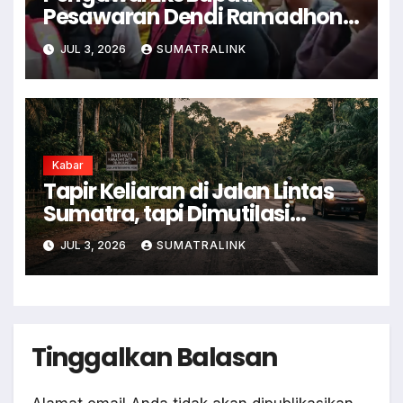
Pesawaran Dendi Ramadhona
Pukul Kamera Wartawan
JUL 3, 2026
SUMATRALINK
Kabar
Tapir Keliaran di Jalan Lintas
Sumatra, tapi Dimutilasi
Warga
JUL 3, 2026
SUMATRALINK
Tinggalkan Balasan