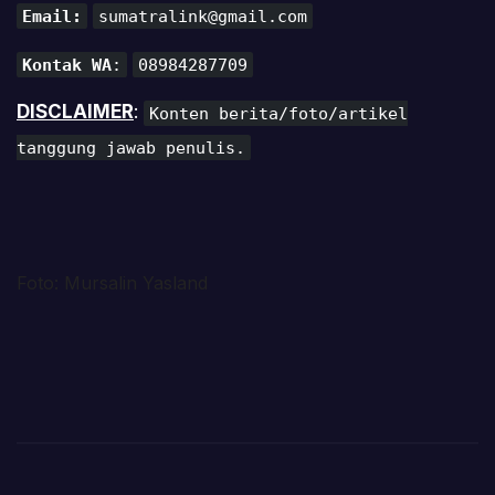
Email:
sumatralink@gmail.com
Kontak WA
:
08984287709
DISCLAIMER
:
Konten berita/foto/artikel
tanggung jawab penulis.
Foto: Mursalin Yasland