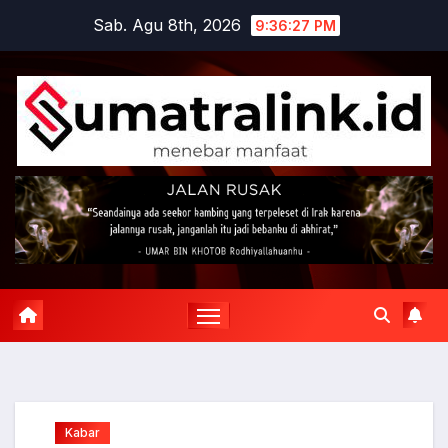
Skip
Sab. Agu 8th, 2026
9:36:28 PM
to
content
Kabar