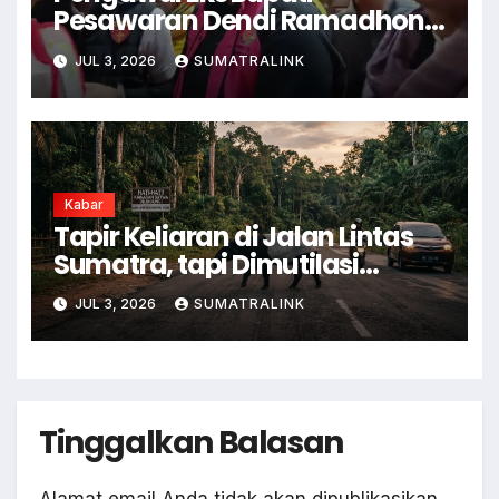
Pesawaran Dendi Ramadhona
Pukul Kamera Wartawan
JUL 3, 2026
SUMATRALINK
Kabar
Tapir Keliaran di Jalan Lintas
Sumatra, tapi Dimutilasi
Warga
JUL 3, 2026
SUMATRALINK
Tinggalkan Balasan