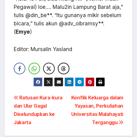
Pegawai) loe…. Malu2in Lampung Barat aja,”
tulis @din_be**. “Itu gunanya mikir sebelum
bicara,” tulis akun @adv_oibramsy**.
(
Emye
)
Editor: Mursalin Yasland
Navigasi
Ratusan Kura-kura
Konflik Keluarga dalam
dan Ular Gagal
Yayasan, Perkuliahan
pos
Diselundupkan ke
Universitas Malahayati
Jakarta
Terganggu