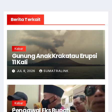
Berita Terkait
Kabar
Gunung Anak Krakatau Erupsi
11 Kali
JUL 8, 2026
SUMATRALINK
Kabar
Pengawal Eks Bupati