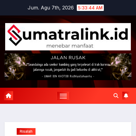
Skip
Jum. Agu 7th, 2026
5:33:44 AM
to
content
Risalah