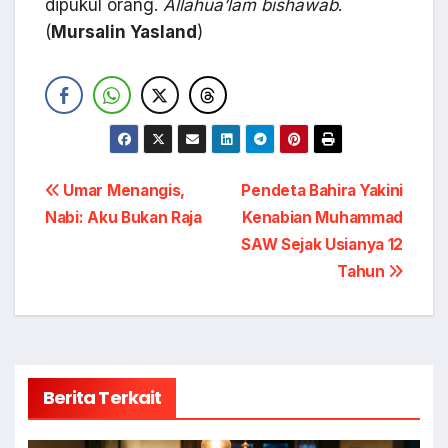
dipukul orang.
Allahua’lam bishawab
.
(
Mursalin Yasland
)
Navigasi
Umar Menangis,
Pendeta Bahira Yakini
Nabi: Aku Bukan Raja
Kenabian Muhammad
pos
SAW Sejak Usianya 12
Tahun
Berita Terkait