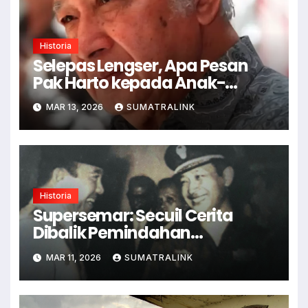
Historia
Selepas Lengser, Apa Pesan
Pak Harto kepada Anak-
anaknya?
MAR 13, 2026
SUMATRALINK
Historia
Supersemar: Secuil Cerita
Dibalik Pemindahan
Kekuasaan
MAR 11, 2026
SUMATRALINK