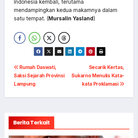
Indonesia kembali, terutama
mendampingkan kedua makamnya dalam
satu tempat. (
Mursalin Yasland
)
Navigasi
Rumah Daswati,
Secarik Kertas,
Saksi Sejarah Provinsi
Sukarno Menulis Kata-
pos
Lampung
kata Proklamasi
Berita Terkait