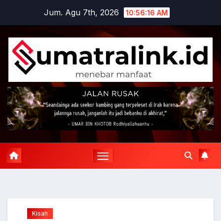
Skip
Jum. Agu 7th, 2026
10:56:17 AM
to
content
Kisah