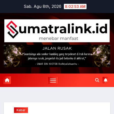
Skip
Sab. Agu 8th, 2026
8:02:54 AM
to
content
Kabar