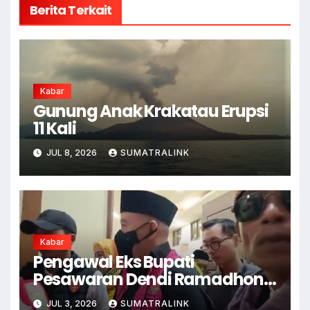
Berita Terkait
Kabar
Gunung Anak Krakatau Erupsi
11 Kali
JUL 8, 2026
SUMATRALINK
Kabar
Pengawal Eks Bupati
Pesawaran Dendi Ramadhona
Pukul Kamera Wartawan
JUL 3, 2026
SUMATRALINK