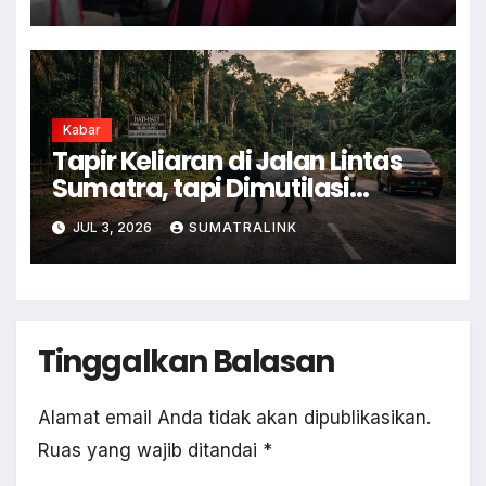
Kabar
Tapir Keliaran di Jalan Lintas
Sumatra, tapi Dimutilasi
Warga
JUL 3, 2026
SUMATRALINK
Tinggalkan Balasan
Alamat email Anda tidak akan dipublikasikan.
Ruas yang wajib ditandai
*