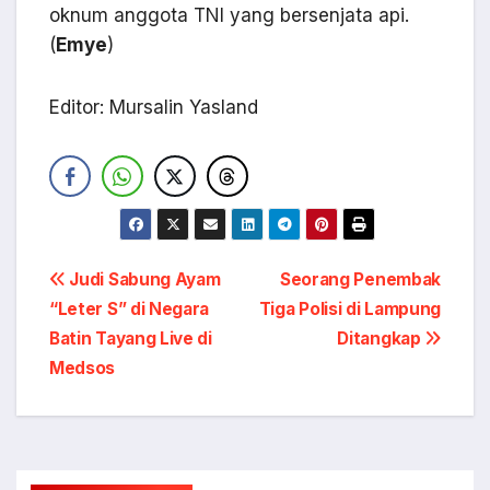
oknum anggota TNI yang bersenjata api.
(
Emye
)
Editor: Mursalin Yasland
Navigasi
Judi Sabung Ayam
Seorang Penembak
“Leter S” di Negara
Tiga Polisi di Lampung
pos
Batin Tayang Live di
Ditangkap
Medsos