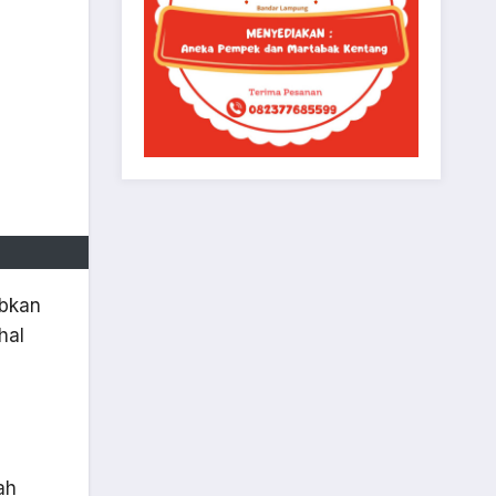
ibkan
hal
ah