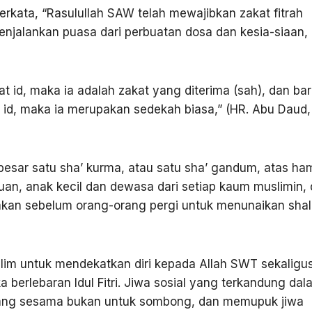
berkata, “Rasulullah SAW telah mewajibkan zakat fitrah
njalankan puasa dari perbuatan dosa dan kesia-siaan,
 id, maka ia adalah zakat yang diterima (sah), dan ba
id, maka ia merupakan sedekah biasa,” (HR. Abu Daud,
besar satu sha’ kurma, atau satu sha’ gandum, atas h
an, anak kecil dan dewasa dari setiap kaum muslimin,
nakan sebelum orang-orang pergi untuk menunaikan shal
slim untuk mendekatkan diri kepada Allah SWT sekaligu
 berlebaran Idul Fitri. Jiwa sosial yang terkandung dal
 sayang sesama bukan untuk sombong, dan memupuk jiwa