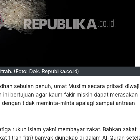
Fitrah. (Foto: Dok. Republika.co.id)
dhan sebulan penuh, umat Muslim secara pribadi diwaj
h ini bertujuan agar kaum fakir miskin dapat merasakan 
i, dengan tidak meminta-minta apalagi sampai antrean
etiga rukun Islam yakni membayar zakat. Bahkan zakat
t fitrah fitri) banyak diungkap di dalam Al-Quran setel