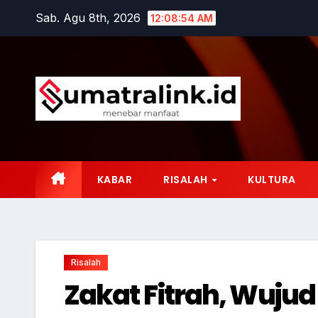
Skip
Sab. Agu 8th, 2026
12:08:55 AM
to
content
KABAR
RISALAH
KULTURA
Risalah
Zakat Fitrah, Wuju