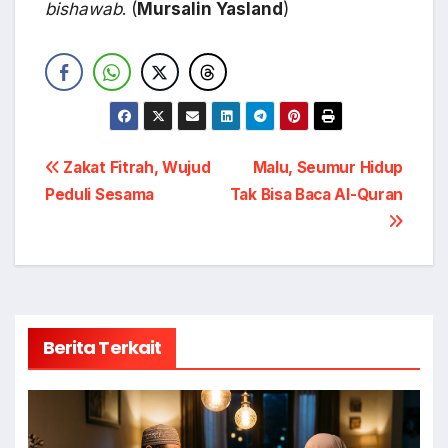
bishawab
. (
Mursalin Yasland
)
Navigasi
Zakat Fitrah, Wujud
Malu, Seumur Hidup
Peduli Sesama
Tak Bisa Baca Al-Quran
pos
Berita Terkait