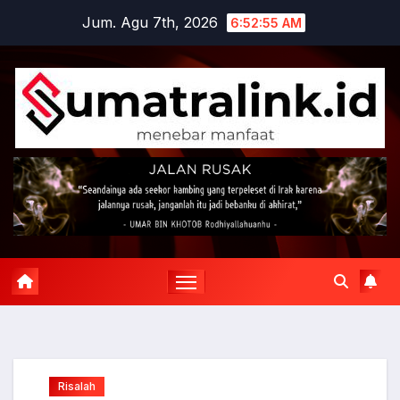
Skip
Jum. Agu 7th, 2026
6:52:56 AM
to
content
Risalah