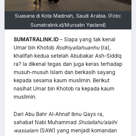
Suasana di Kota Madinah, Saudi Arabia. (Foto:
Sumatralink.id/Mursalin Yasland)
SUMATRALINK.ID
– Siapa yang tak kenal
Umar bin Khotob
Rodhiyallahuanhu
(ra),
khalifah kedua setelah Abubakar Ash-Siddiq
ra? Ia dikenal tegas dan juga keras terhadap
musuh-musuh Islam dan berkasih sayang
kepada sesama kaum muslimin. Berikut
nasihat Umar bin Khotob ra kepada kaum
muslimin.
Dari Abu Bahr Al-Ahnaf ibnu Qays ra,
sahabat Nabi Muhammad
Sholallahu’alaihi
wassalam
(SAW) yang menjadi komandan