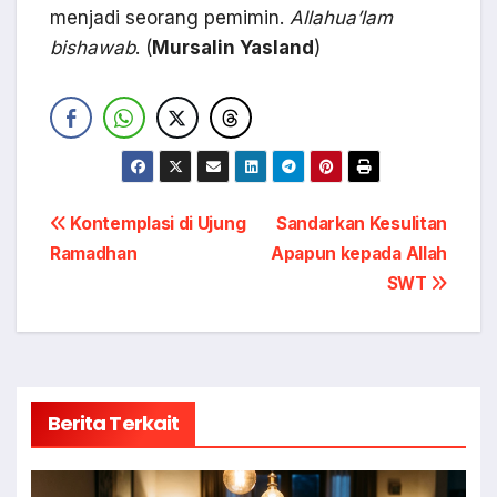
menjadi seorang pemimin.
Allahua’lam
bishawab
. (
Mursalin Yasland
)
Navigasi
Kontemplasi di Ujung
Sandarkan Kesulitan
Ramadhan
Apapun kepada Allah
pos
SWT
Berita Terkait