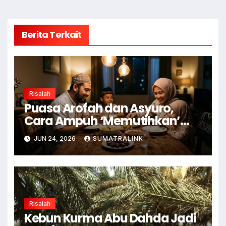
Berita Terkait
Risalah
Puasa Arofah dan Asyuro,
Cara Ampuh ‘Memutihkan’
Dosa
JUN 24, 2026
SUMATRALINK
Risalah
Kebun Kurma Abu Dahda Jadi