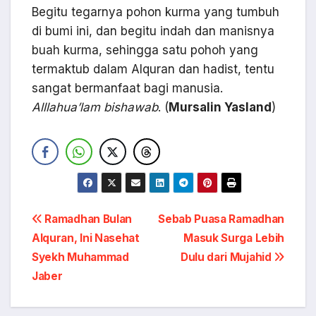
Begitu tegarnya pohon kurma yang tumbuh
di bumi ini, dan begitu indah dan manisnya
buah kurma, sehingga satu pohoh yang
termaktub dalam Alquran dan hadist, tentu
sangat bermanfaat bagi manusia.
Alllahua’lam bishawab
. (
Mursalin Yasland
)
Navigasi
Ramadhan Bulan
Sebab Puasa Ramadhan
Alquran, Ini Nasehat
Masuk Surga Lebih
pos
Syekh Muhammad
Dulu dari Mujahid
Jaber